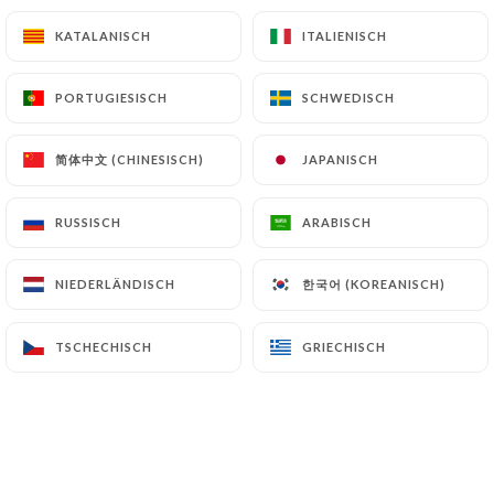
16.00€
KATALANISCH
KATALANISCH
ITALIENISCH
ITALIENISCH
Linguini ou penne alla carbonara
Crème, lardons, oignons, oeuf, persil
PORTUGIESISCH
PORTUGIESISCH
SCHWEDISCH
SCHWEDISCH
16.00€
简体中文 (CHINESISCH)
简体中文 (CHINESISCH)
JAPANISCH
JAPANISCH
Tortellini
Prosciutto fumé, speck
RUSSISCH
RUSSISCH
ARABISCH
ARABISCH
17.00€
한국어 (KOREANISCH)
한국어 (KOREANISCH)
NIEDERLÄNDISCH
NIEDERLÄNDISCH
Raviolis truffes
Sauce aux truffes
TSCHECHISCH
TSCHECHISCH
GRIECHISCH
GRIECHISCH
21.00€
Linguini scampi et gambas
Sauce tomate, sauce poisson, ail, persil, oignons