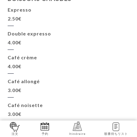
Expresso
2.50€
Double expresso
4.00€
Café crème
4.00€
Café allongé
3.00€
Café noisette
3.00€
Cappuccino
注文
予約
Itinéraire
順番待ちリスト