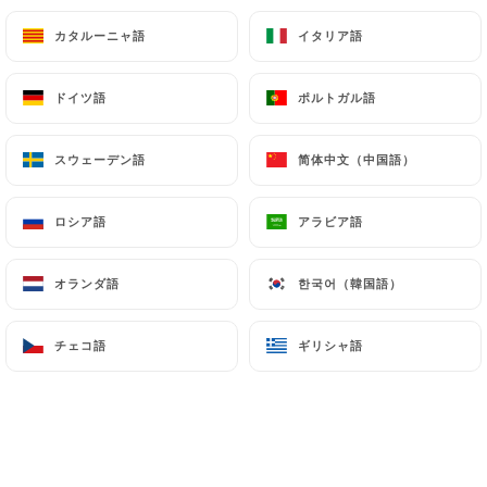
16.00€
カタルーニャ語
カタルーニャ語
イタリア語
イタリア語
Linguini ou penne alla carbonara
Crème, lardons, oignons, oeuf, persil
ドイツ語
ドイツ語
ポルトガル語
ポルトガル語
16.00€
スウェーデン語
スウェーデン語
简体中文（中国語）
简体中文（中国語）
Tortellini
Prosciutto fumé, speck
ロシア語
ロシア語
アラビア語
アラビア語
17.00€
オランダ語
オランダ語
한국어（韓国語）
한국어（韓国語）
Raviolis truffes
Sauce aux truffes
チェコ語
チェコ語
ギリシャ語
ギリシャ語
21.00€
Linguini scampi et gambas
Sauce tomate, sauce poisson, ail, persil, oignons