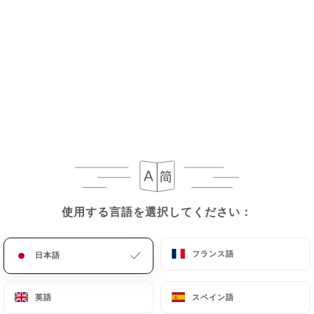
16.00€
Penne alla norma
Sauce tomate, aubergines, ricotta, oignons, basilic,
copeaux de parmesan
16.00€
Penne all’amatriciana
Sauce tomate, lardons, oignons, basilic, copeaux de
parmesan
16.00€
使用する言語を選択してください：
使用する言語を選択してください：
Raviolis
フランス語
フランス語
日本語
日本語
Au choix: Ricotta et épinards, Aux 4 fromages
Sauce au choix : Crème fraiche, sauce tomate,
sauce rose
英語
英語
スペイン語
スペイン語