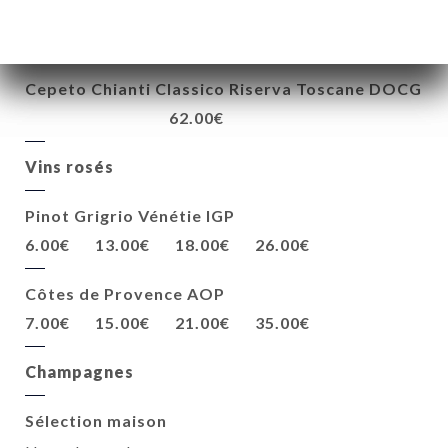
Barolo Piemont DOCG
56.00€
Cepeto Chianti Classico Riserva Toscane DOCG
62.00€
Vins rosés
Pinot Grigrio Vénétie IGP
6.00€
13.00€
18.00€
26.00€
Côtes de Provence AOP
7.00€
15.00€
21.00€
35.00€
Champagnes
Sélection maison