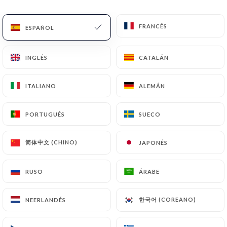
ES
MENÚ
FRANCÉS
FRANCÉS
ESPAÑOL
ESPAÑOL
INGLÉS
INGLÉS
CATALÁN
CATALÁN
ITALIANO
ITALIANO
ALEMÁN
ALEMÁN
/
INICIO
CONTACTO
Contacto
PORTUGUÉS
PORTUGUÉS
SUECO
SUECO
简体中文 (CHINO)
简体中文 (CHINO)
JAPONÉS
JAPONÉS
RUSO
RUSO
ÁRABE
ÁRABE
한국어 (COREANO)
한국어 (COREANO)
NEERLANDÉS
NEERLANDÉS
Gusto Italia 218